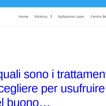
Home
Estetica
Epilazione Laser
Centro B
quali sono i trattament
scegliere per usufruire
el buono…