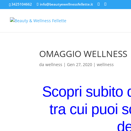
3425104662
info@beautyewellnessfellette.it
OMAGGIO WELLNESS
da
wellness
|
Gen 27, 2020
|
wellness
Scopri subito 
tra cui puoi 
d