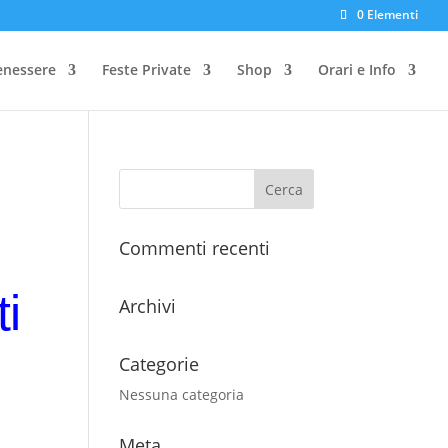
0 Elementi
enessere
Feste Private
Shop
Orari e Info
Commenti recenti
i
Archivi
Categorie
Nessuna categoria
Meta