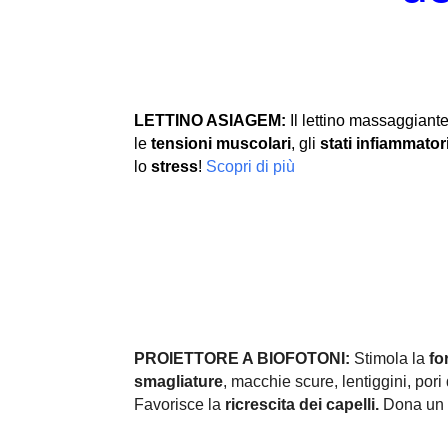
LETTINO ASIAGEM:
Il lettino massaggiante
le
tensioni muscolari
, gli
stati infiammator
lo
stress
!
Scopri di più
PROIETTORE A BIOFOTONI:
Stimola la
fo
smagliature
, macchie scure, lentiggini, pori d
Favorisce la
ricrescita dei capelli.
Dona un 