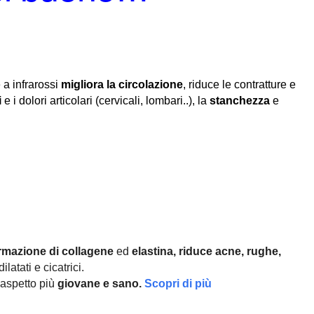
 a infrarossi
migliora la circolazione
, riduce le contratture e
i
e i dolori articolari (cervicali, lombari..), la
stanchezza
e
rmazione di collagene
ed
elastina, r
iduce acne, rughe,
ilatati e cicatrici.
aspetto più
giovane e sano.
Scopri di più