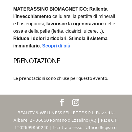
MATERASSINO BIOMAGNETICO:
Rallenta
l’invecchiamento
cellulare, la perdita di minerali
e l’osteoporosi;
favorisce la rigenerazione
delle
ossa e della pelle (ferite, cicatrici, ulcere…).
Riduce i dolori articolari.
Stimola il sistema
immunitario.
Scopri di più
PRENOTAZIONE
Le prenotazioni sono chiuse per questo evento.
BEAUTY & WELLNESS FELLETTE S.R.L. Piazzetta
Albere, 2 - 36060 Romano d'Ezzelino (VI) | P.I.: e C.F.:
IT02699850240 | Iscritta presso l'Ufficio Registro