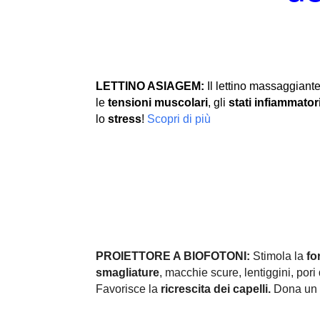
LETTINO ASIAGEM:
Il lettino massaggiante
le
tensioni muscolari
, gli
stati infiammator
lo
stress
!
Scopri di più
PROIETTORE A BIOFOTONI:
Stimola la
fo
smagliature
, macchie scure, lentiggini, pori d
Favorisce la
ricrescita dei capelli.
Dona un 