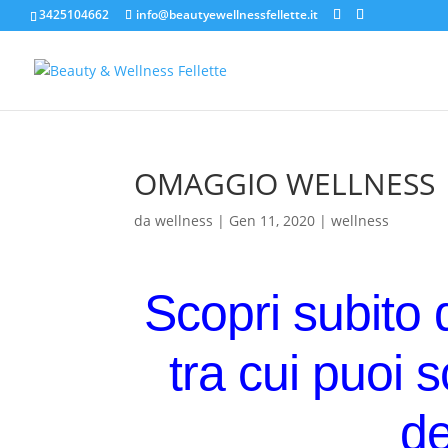
3425104662
info@beautyewellnessfellette.it
OMAGGIO WELLNESS
da
wellness
|
Gen 11, 2020
|
wellness
Scopri subito 
tra cui puoi 
d