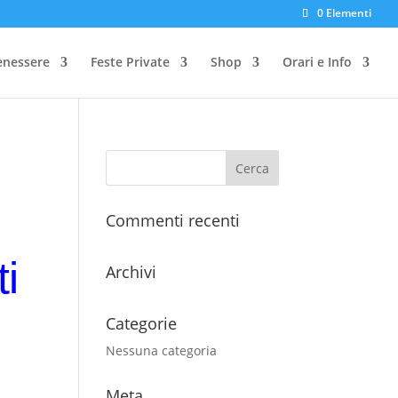
0 Elementi
enessere
Feste Private
Shop
Orari e Info
Commenti recenti
i
Archivi
Categorie
Nessuna categoria
Meta