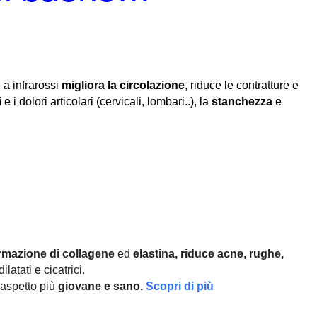
 a infrarossi
migliora la circolazione
, riduce le contratture e
i
e i dolori articolari (cervicali, lombari..), la
stanchezza
e
rmazione di collagene
ed
elastina, r
iduce acne, rughe,
ilatati e cicatrici.
aspetto più
giovane e sano.
Scopri di più