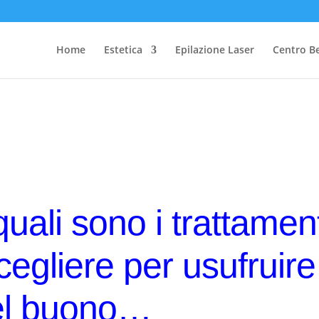
Home
Estetica
Epilazione Laser
Centro B
quali sono i trattament
scegliere per usufruire
el buono…