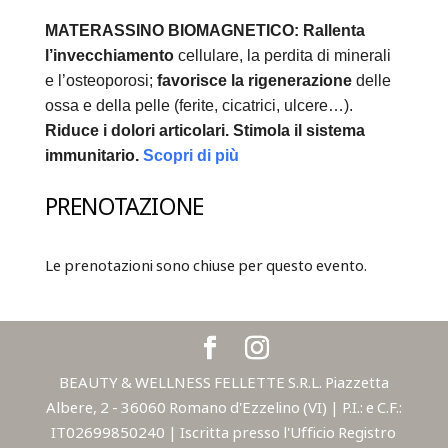
MATERASSINO BIOMAGNETICO:
Rallenta
l’invecchiamento
cellulare, la perdita di minerali
e l’osteoporosi;
favorisce la rigenerazione
delle
ossa e della pelle (ferite, cicatrici, ulcere…).
Riduce i dolori articolari.
Stimola il sistema
immunitario.
Scopri di più
PRENOTAZIONE
Le prenotazioni sono chiuse per questo evento.
BEAUTY & WELLNESS FELLETTE S.R.L. Piazzetta
Albere, 2 - 36060 Romano d'Ezzelino (VI) | P.I.: e C.F.:
IT02699850240 | Iscritta presso l'Ufficio Registro