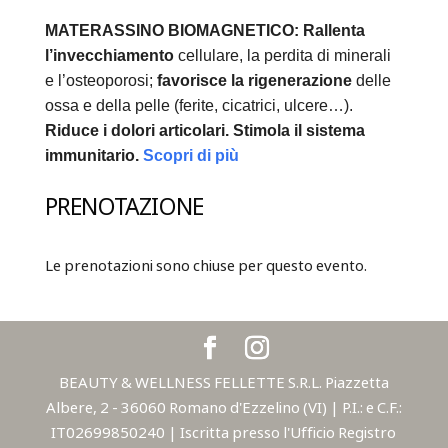
MATERASSINO BIOMAGNETICO:
Rallenta
l’invecchiamento
cellulare, la perdita di minerali
e l’osteoporosi;
favorisce la rigenerazione
delle
ossa e della pelle (ferite, cicatrici, ulcere…).
Riduce i dolori articolari.
Stimola il sistema
immunitario.
Scopri di più
PRENOTAZIONE
Le prenotazioni sono chiuse per questo evento.
BEAUTY & WELLNESS FELLETTE S.R.L. Piazzetta
Albere, 2 - 36060 Romano d'Ezzelino (VI) | P.I.: e C.F.:
IT02699850240 | Iscritta presso l'Ufficio Registro