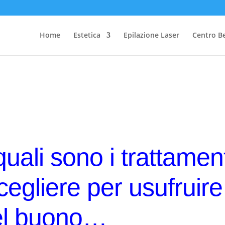
Home
Estetica
Epilazione Laser
Centro B
quali sono i trattament
scegliere per usufruire
el buono…