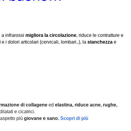
 a infrarossi
migliora la circolazione
, riduce le contratture e
i
e i dolori articolari (cervicali, lombari..), la
stanchezza
e
rmazione di collagene
ed
elastina, r
iduce acne, rughe,
ilatati e cicatrici.
aspetto più
giovane e sano.
Scopri di più