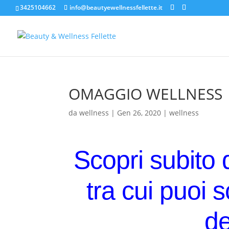
3425104662
info@beautyewellnessfellette.it
OMAGGIO WELLNESS
da
wellness
|
Gen 26, 2020
|
wellness
Scopri subito 
tra cui puoi 
d