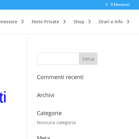
0 Elementi
enessere
Feste Private
Shop
Orari e Info
Commenti recenti
i
Archivi
Categorie
Nessuna categoria
Meta