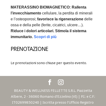
MATERASSINO BIOMAGNETICO:
Rallenta
l’invecchiamento
cellulare, la perdita di minerali
e l’osteoporosi;
favorisce la rigenerazione
delle
ossa e della pelle (ferite, cicatrici, ulcere…).
Riduce i dolori articolari.
Stimola il sistema
immunitario.
Scopri di più
PRENOTAZIONE
Le prenotazioni sono chiuse per questo evento.
BEAUTY & WELLNESS FELLETTE S.R.L. Piazzetta
Albere, 2 - 36060 Romano d'Ezzelino (VI) | P.I.: e C.F.:
IT02699850240 | Iscritta presso l'Ufficio Registro