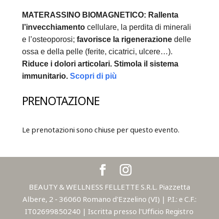
MATERASSINO BIOMAGNETICO:
Rallenta
l’invecchiamento
cellulare, la perdita di minerali
e l’osteoporosi;
favorisce la rigenerazione
delle
ossa e della pelle (ferite, cicatrici, ulcere…).
Riduce i dolori articolari.
Stimola il sistema
immunitario.
Scopri di più
PRENOTAZIONE
Le prenotazioni sono chiuse per questo evento.
BEAUTY & WELLNESS FELLETTE S.R.L. Piazzetta
Albere, 2 - 36060 Romano d'Ezzelino (VI) | P.I.: e C.F.:
IT02699850240 | Iscritta presso l'Ufficio Registro