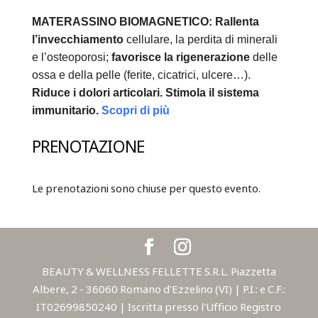
MATERASSINO BIOMAGNETICO:
Rallenta
l’invecchiamento
cellulare, la perdita di minerali
e l’osteoporosi;
favorisce la rigenerazione
delle
ossa e della pelle (ferite, cicatrici, ulcere…).
Riduce i dolori articolari.
Stimola il sistema
immunitario.
Scopri di più
PRENOTAZIONE
Le prenotazioni sono chiuse per questo evento.
BEAUTY & WELLNESS FELLETTE S.R.L. Piazzetta
Albere, 2 - 36060 Romano d'Ezzelino (VI) | P.I.: e C.F.:
IT02699850240 | Iscritta presso l'Ufficio Registro