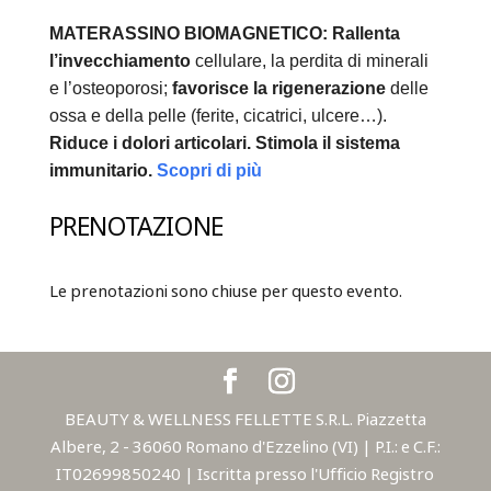
MATERASSINO BIOMAGNETICO:
Rallenta
l’invecchiamento
cellulare, la perdita di minerali
e l’osteoporosi;
favorisce la rigenerazione
delle
ossa e della pelle (ferite, cicatrici, ulcere…).
Riduce i dolori articolari.
Stimola il sistema
immunitario.
Scopri di più
PRENOTAZIONE
Le prenotazioni sono chiuse per questo evento.
BEAUTY & WELLNESS FELLETTE S.R.L. Piazzetta
Albere, 2 - 36060 Romano d'Ezzelino (VI) | P.I.: e C.F.:
IT02699850240 | Iscritta presso l'Ufficio Registro