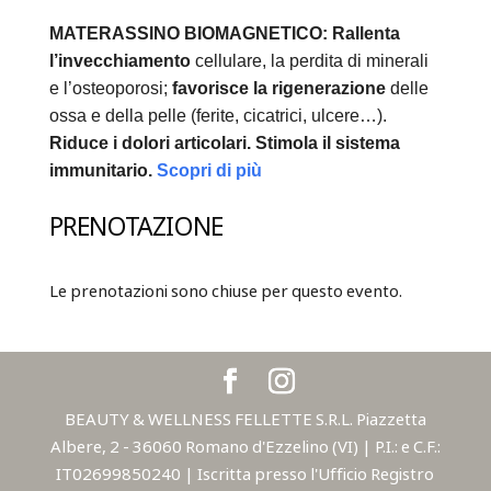
MATERASSINO BIOMAGNETICO:
Rallenta
l’invecchiamento
cellulare, la perdita di minerali
e l’osteoporosi;
favorisce la rigenerazione
delle
ossa e della pelle (ferite, cicatrici, ulcere…).
Riduce i dolori articolari.
Stimola il sistema
immunitario.
Scopri di più
PRENOTAZIONE
Le prenotazioni sono chiuse per questo evento.
BEAUTY & WELLNESS FELLETTE S.R.L. Piazzetta
Albere, 2 - 36060 Romano d'Ezzelino (VI) | P.I.: e C.F.:
IT02699850240 | Iscritta presso l'Ufficio Registro