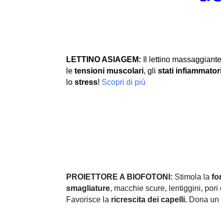
LETTINO ASIAGEM:
Il lettino massaggiante
le
tensioni muscolari
, gli
stati infiammator
lo
stress
!
Scopri di più
PROIETTORE A BIOFOTONI:
Stimola la
fo
smagliature
, macchie scure, lentiggini, pori d
Favorisce la
ricrescita dei capelli.
Dona un 