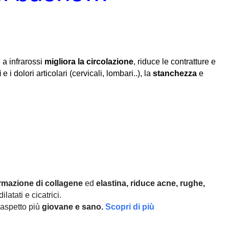
 a infrarossi
migliora la circolazione
, riduce le contratture e
i
e i dolori articolari (cervicali, lombari..), la
stanchezza
e
rmazione di collagene
ed
elastina, r
iduce acne, rughe,
ilatati e cicatrici.
aspetto più
giovane e sano.
Scopri di più