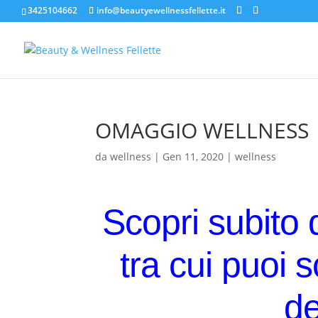
3425104662
info@beautyewellnessfellette.it
OMAGGIO WELLNESS
da
wellness
|
Gen 11, 2020
|
wellness
Scopri subito 
tra cui puoi 
d