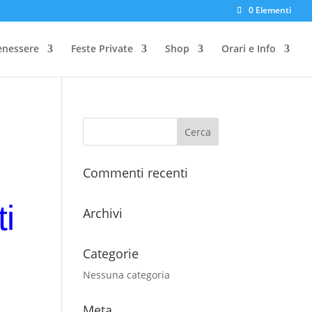
0 Elementi
enessere
Feste Private
Shop
Orari e Info
Commenti recenti
i
Archivi
Categorie
Nessuna categoria
Meta