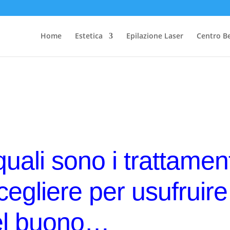
Home
Estetica
Epilazione Laser
Centro B
quali sono i trattament
scegliere per usufruire
el buono…