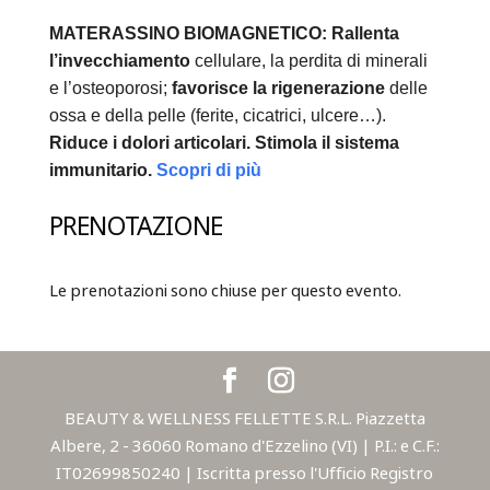
MATERASSINO BIOMAGNETICO:
Rallenta
l’invecchiamento
cellulare, la perdita di minerali
e l’osteoporosi;
favorisce la rigenerazione
delle
ossa e della pelle (ferite, cicatrici, ulcere…).
Riduce i dolori articolari.
Stimola il sistema
immunitario.
Scopri di più
PRENOTAZIONE
Le prenotazioni sono chiuse per questo evento.
BEAUTY & WELLNESS FELLETTE S.R.L. Piazzetta
Albere, 2 - 36060 Romano d'Ezzelino (VI) | P.I.: e C.F.:
IT02699850240 | Iscritta presso l'Ufficio Registro