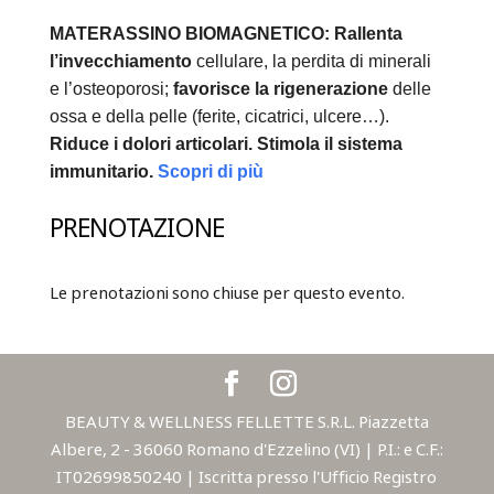
MATERASSINO BIOMAGNETICO:
Rallenta
l’invecchiamento
cellulare, la perdita di minerali
e l’osteoporosi;
favorisce la rigenerazione
delle
ossa e della pelle (ferite, cicatrici, ulcere…).
Riduce i dolori articolari.
Stimola il sistema
immunitario.
Scopri di più
PRENOTAZIONE
Le prenotazioni sono chiuse per questo evento.
BEAUTY & WELLNESS FELLETTE S.R.L. Piazzetta
Albere, 2 - 36060 Romano d'Ezzelino (VI) | P.I.: e C.F.:
IT02699850240 | Iscritta presso l'Ufficio Registro