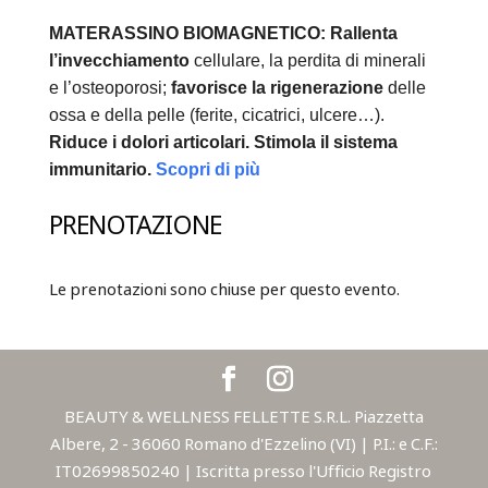
MATERASSINO BIOMAGNETICO:
Rallenta
l’invecchiamento
cellulare, la perdita di minerali
e l’osteoporosi;
favorisce la rigenerazione
delle
ossa e della pelle (ferite, cicatrici, ulcere…).
Riduce i dolori articolari.
Stimola il sistema
immunitario.
Scopri di più
PRENOTAZIONE
Le prenotazioni sono chiuse per questo evento.
BEAUTY & WELLNESS FELLETTE S.R.L. Piazzetta
Albere, 2 - 36060 Romano d'Ezzelino (VI) | P.I.: e C.F.:
IT02699850240 | Iscritta presso l'Ufficio Registro