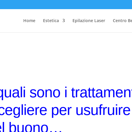
Home
Estetica
Epilazione Laser
Centro B
quali sono i trattament
scegliere per usufruire
el buono…