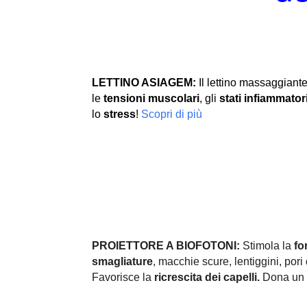
LETTINO ASIAGEM:
Il lettino massaggiante
le
tensioni muscolari
, gli
stati infiammator
lo
stress
!
Scopri di più
PROIETTORE A BIOFOTONI:
Stimola la
fo
smagliature
, macchie scure, lentiggini, pori d
Favorisce la
ricrescita dei capelli.
Dona un 