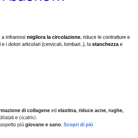
 a infrarossi
migliora la circolazione
, riduce le contratture e
i
e i dolori articolari (cervicali, lombari..), la
stanchezza
e
rmazione di collagene
ed
elastina, r
iduce acne, rughe,
ilatati e cicatrici.
aspetto più
giovane e sano.
Scopri di più