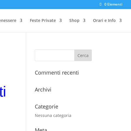
0 Elementi
enessere
Feste Private
Shop
Orari e Info
Commenti recenti
i
Archivi
Categorie
Nessuna categoria
Meta