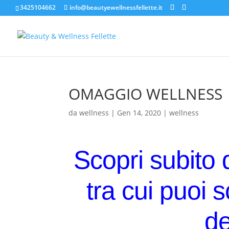
3425104662
info@beautyewellnessfellette.it
OMAGGIO WELLNESS
da
wellness
|
Gen 14, 2020
|
wellness
Scopri subito 
tra cui puoi 
d