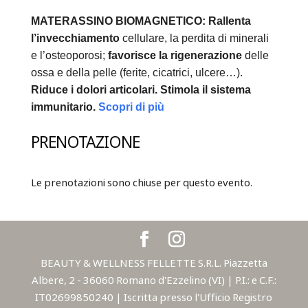
MATERASSINO BIOMAGNETICO:
Rallenta
l’invecchiamento
cellulare, la perdita di minerali
e l’osteoporosi;
favorisce la rigenerazione
delle
ossa e della pelle (ferite, cicatrici, ulcere…).
Riduce i dolori articolari.
Stimola il sistema
immunitario.
Scopri di più
PRENOTAZIONE
Le prenotazioni sono chiuse per questo evento.
BEAUTY & WELLNESS FELLETTE S.R.L. Piazzetta
Albere, 2 - 36060 Romano d'Ezzelino (VI) | P.I.: e C.F.:
IT02699850240 | Iscritta presso l'Ufficio Registro