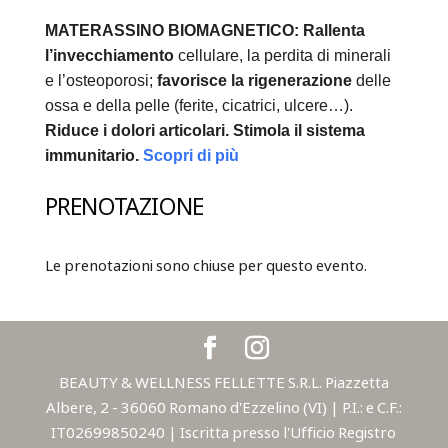
MATERASSINO BIOMAGNETICO:
Rallenta
l’invecchiamento
cellulare, la perdita di minerali
e l’osteoporosi;
favorisce la rigenerazione
delle
ossa e della pelle (ferite, cicatrici, ulcere…).
Riduce i dolori articolari.
Stimola il sistema
immunitario.
Scopri di più
PRENOTAZIONE
Le prenotazioni sono chiuse per questo evento.
BEAUTY & WELLNESS FELLETTE S.R.L. Piazzetta
Albere, 2 - 36060 Romano d'Ezzelino (VI) | P.I.: e C.F.:
IT02699850240 | Iscritta presso l'Ufficio Registro