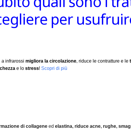
ubito quali sono i tr
scegliere per usufru
 a infrarossi
migliora la circolazione
, riduce le contratture e le
nchezza
e lo
stress
!
Scopri di più
rmazione di collagene
ed
elastina, r
iduce acne, rughe, smagl