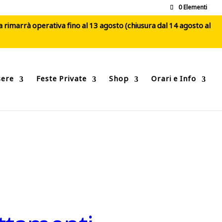
0 Elementi
ca rimarrà operativa fino al 13 agosto (chiusura dal 14 agosto al
sere
Feste Private
Shop
Orari e Info