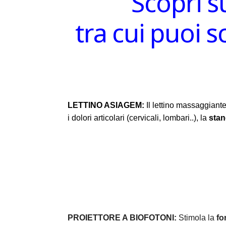
Scopri s
tra cui puoi 
LETTINO ASIAGEM:
Il lettino massaggiante
i dolori articolari (cervicali, lombari..), la
sta
PROIETTORE A BIOFOTONI:
Stimola la
fo