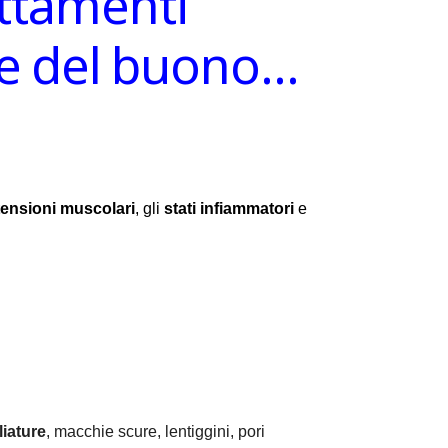
attamenti
ire del buono…
tensioni muscolari
, gli
stati infiammatori
e
iature
, macchie scure, lentiggini, pori