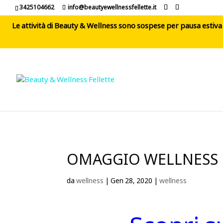
3425104662
info@beautyewellnessfellette.it
Le attività di Beauty & Wellness sono sospese per pausa estiva d
OMAGGIO WELLNESS
da
wellness
|
Gen 28, 2020
|
wellness