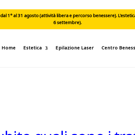
al 1° al 31 agosto (attività libera e percorso benessere). L'esteti
6 settembre).
Home
Estetica
Epilazione Laser
Centro Benes