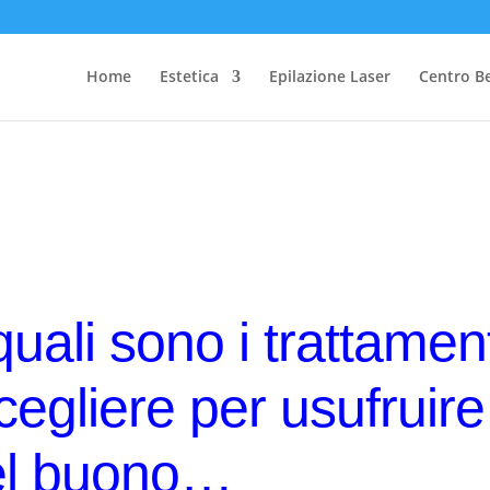
Home
Estetica
Epilazione Laser
Centro B
quali sono i trattament
scegliere per usufruire
el buono…