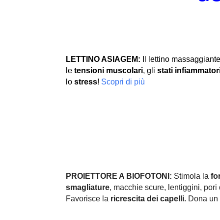
LETTINO ASIAGEM:
Il lettino massaggiante
le
tensioni muscolari
, gli
stati infiammator
lo
stress
!
Scopri di più
PROIETTORE A BIOFOTONI:
Stimola la
fo
smagliature
, macchie scure, lentiggini, pori d
Favorisce la
ricrescita dei capelli.
Dona un 