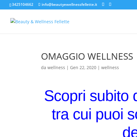
3425104662
info@beautyewellnessfellette.it
OMAGGIO WELLNESS
da
wellness
|
Gen 22, 2020
|
wellness
Scopri subito 
tra cui puoi 
d