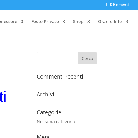
0 Elementi
enessere
Feste Private
Shop
Orari e Info
Commenti recenti
i
Archivi
Categorie
Nessuna categoria
Meta