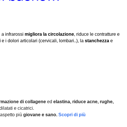
 a infrarossi
migliora la circolazione
, riduce le contratture e
i
e i dolori articolari (cervicali, lombari..), la
stanchezza
e
rmazione di collagene
ed
elastina, r
iduce acne, rughe,
ilatati e cicatrici.
aspetto più
giovane e sano.
Scopri di più