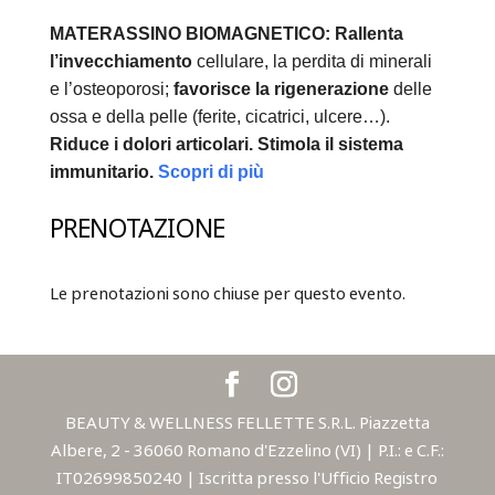
MATERASSINO BIOMAGNETICO:
Rallenta
l’invecchiamento
cellulare, la perdita di minerali
e l’osteoporosi;
favorisce la rigenerazione
delle
ossa e della pelle (ferite, cicatrici, ulcere…).
Riduce i dolori articolari.
Stimola il sistema
immunitario.
Scopri di più
PRENOTAZIONE
Le prenotazioni sono chiuse per questo evento.
BEAUTY & WELLNESS FELLETTE S.R.L. Piazzetta
Albere, 2 - 36060 Romano d'Ezzelino (VI) | P.I.: e C.F.:
IT02699850240 | Iscritta presso l'Ufficio Registro