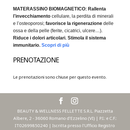
MATERASSINO BIOMAGNETICO:
Rallenta
l’invecchiamento
cellulare, la perdita di minerali
e l’osteoporosi;
favorisce la rigenerazione
delle
ossa e della pelle (ferite, cicatrici, ulcere…).
Riduce i dolori articolari.
Stimola il sistema
immunitario.
Scopri di più
PRENOTAZIONE
Le prenotazioni sono chiuse per questo evento.
BEAUTY & WELLNESS FELLETTE S.R.L. Piazzetta
Albere, 2 - 36060 Romano d'Ezzelino (VI) | P.I.: e C.F.:
IT02699850240 | Iscritta presso l'Ufficio Registro