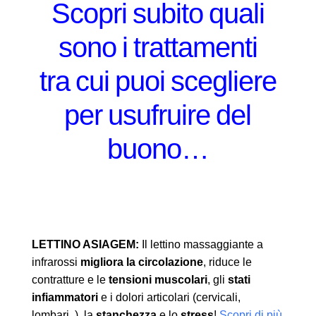
Scopri subito quali
sono i trattamenti
tra cui puoi scegliere
per usufruire del
buono…
LETTINO ASIAGEM:
Il lettino massaggiante a
infrarossi
migliora la circolazione
, riduce le
contratture e le
tensioni muscolari
, gli
stati
infiammatori
e i dolori articolari (cervicali,
lombari..), la
stanchezza
e lo
stress
!
Scopri di più