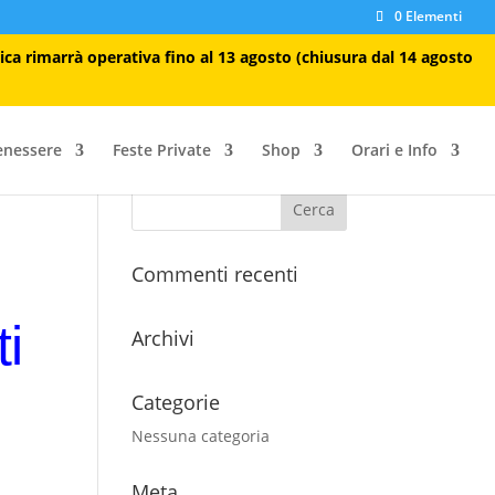
0 Elementi
tica rimarrà operativa fino al 13 agosto (chiusura dal 14 agosto
enessere
Feste Private
Shop
Orari e Info
Commenti recenti
i
Archivi
Categorie
Nessuna categoria
Meta