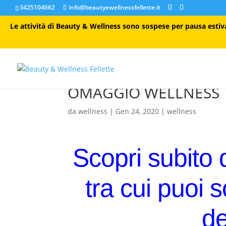
3425104662
info@beautyewellnessfellette.it
Le attività di Beauty & Wellness sono sospese per pausa estiva 
OMAGGIO WELLNESS
da
wellness
|
Gen 24, 2020
|
wellness
Scopri subito 
tra cui puoi 
d