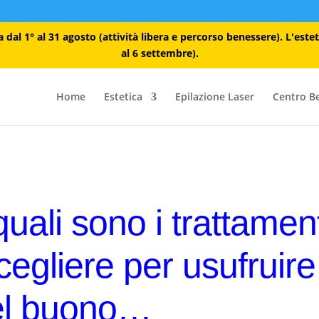
dal 1° al 31 agosto (attività libera e percorso benessere). L'este
al 6 settembre).
Home
Estetica
Epilazione Laser
Centro B
quali sono i trattament
scegliere per usufruire
el buono…