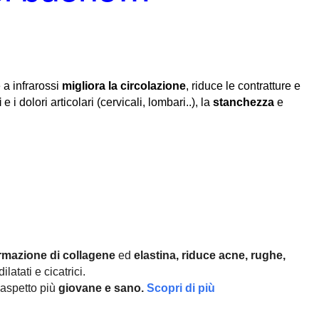
 a infrarossi
migliora la circolazione
, riduce le contratture e
i
e i dolori articolari (cervicali, lombari..), la
stanchezza
e
rmazione di collagene
ed
elastina, r
iduce acne, rughe,
ilatati e cicatrici.
aspetto più
giovane e sano.
Scopri di più