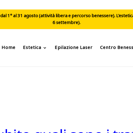
al 1° al 31 agosto (attività libera e percorso benessere). L'esteti
6 settembre).
Home
Estetica
Epilazione Laser
Centro Benes