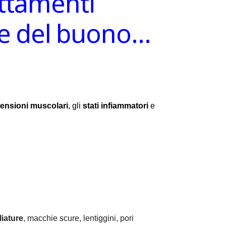
attamenti
ire del buono…
tensioni muscolari
, gli
stati infiammatori
e
iature
, macchie scure, lentiggini, pori