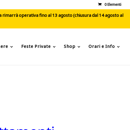
0 Elementi
ca rimarrà operativa fino al 13 agosto (chiusura dal 14 agosto al
sere
Feste Private
Shop
Orari e Info