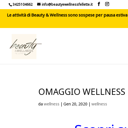
3425104662
info@beautyewellnessfellette.it
Le attività di Beauty & Wellness sono sospese per pausa estiva d
OMAGGIO WELLNESS
da
wellness
|
Gen 20, 2020
|
wellness