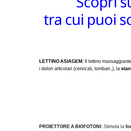
Scopri s
tra cui puoi 
LETTINO ASIAGEM:
Il lettino massaggiante
i dolori articolari (cervicali, lombari..), la
sta
PROIETTORE A BIOFOTONI:
Stimola la
fo