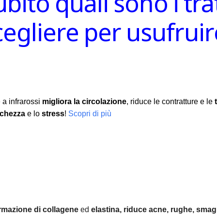
ubito quali sono i tr
scegliere per usufru
 a infrarossi
migliora la circolazione
, riduce le contratture e le
nchezza
e lo
stress
!
Scopri di più
rmazione di collagene
ed
elastina, r
iduce acne, rughe, smagl