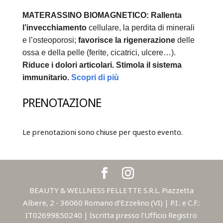
MATERASSINO BIOMAGNETICO:
Rallenta
l’invecchiamento
cellulare, la perdita di minerali
e l’osteoporosi;
favorisce la rigenerazione
delle
ossa e della pelle (ferite, cicatrici, ulcere…).
Riduce i dolori articolari.
Stimola il sistema
immunitario.
Scopri di più
PRENOTAZIONE
Le prenotazioni sono chiuse per questo evento.
BEAUTY & WELLNESS FELLETTE S.R.L. Piazzetta
Albere, 2 - 36060 Romano d'Ezzelino (VI) | P.I.: e C.F.:
IT02699850240 | Iscritta presso l'Ufficio Registro