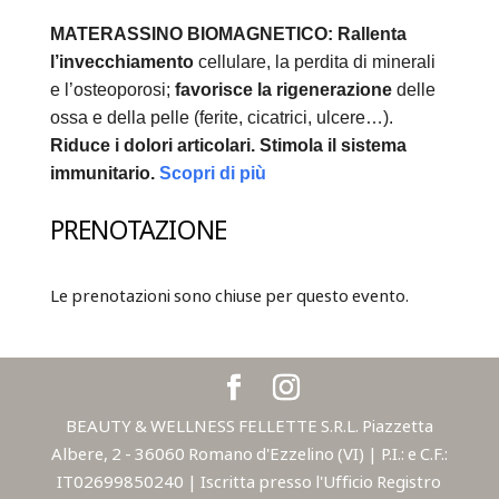
MATERASSINO BIOMAGNETICO:
Rallenta
l’invecchiamento
cellulare, la perdita di minerali
e l’osteoporosi;
favorisce la rigenerazione
delle
ossa e della pelle (ferite, cicatrici, ulcere…).
Riduce i dolori articolari.
Stimola il sistema
immunitario.
Scopri di più
PRENOTAZIONE
Le prenotazioni sono chiuse per questo evento.
BEAUTY & WELLNESS FELLETTE S.R.L. Piazzetta
Albere, 2 - 36060 Romano d'Ezzelino (VI) | P.I.: e C.F.:
IT02699850240 | Iscritta presso l'Ufficio Registro