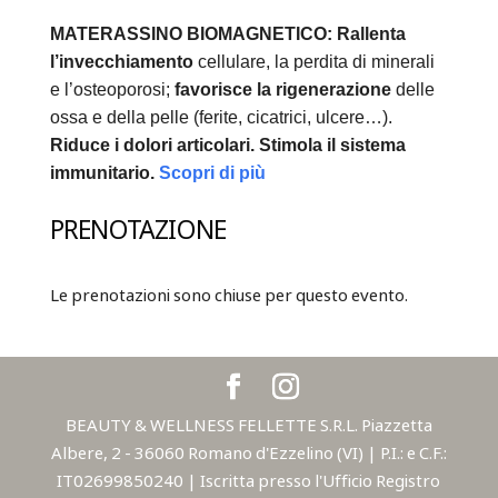
MATERASSINO BIOMAGNETICO:
Rallenta
l’invecchiamento
cellulare, la perdita di minerali
e l’osteoporosi;
favorisce la rigenerazione
delle
ossa e della pelle (ferite, cicatrici, ulcere…).
Riduce i dolori articolari.
Stimola il sistema
immunitario.
Scopri di più
PRENOTAZIONE
Le prenotazioni sono chiuse per questo evento.
BEAUTY & WELLNESS FELLETTE S.R.L. Piazzetta
Albere, 2 - 36060 Romano d'Ezzelino (VI) | P.I.: e C.F.:
IT02699850240 | Iscritta presso l'Ufficio Registro