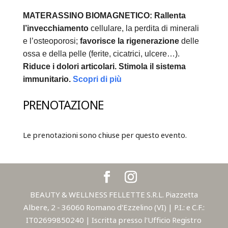
MATERASSINO BIOMAGNETICO:
Rallenta
l’invecchiamento
cellulare, la perdita di minerali
e l’osteoporosi;
favorisce la rigenerazione
delle
ossa e della pelle (ferite, cicatrici, ulcere…).
Riduce i dolori articolari.
Stimola il sistema
immunitario.
Scopri di più
PRENOTAZIONE
Le prenotazioni sono chiuse per questo evento.
BEAUTY & WELLNESS FELLETTE S.R.L. Piazzetta
Albere, 2 - 36060 Romano d'Ezzelino (VI) | P.I.: e C.F.:
IT02699850240 | Iscritta presso l'Ufficio Registro