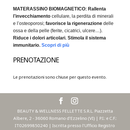
MATERASSINO BIOMAGNETICO:
Rallenta
l’invecchiamento
cellulare, la perdita di minerali
e l’osteoporosi;
favorisce la rigenerazione
delle
ossa e della pelle (ferite, cicatrici, ulcere…).
Riduce i dolori articolari.
Stimola il sistema
immunitario.
Scopri di più
PRENOTAZIONE
Le prenotazioni sono chiuse per questo evento.
BEAUTY & WELLNESS FELLETTE S.R.L. Piazzetta
Albere, 2 - 36060 Romano d'Ezzelino (VI) | P.I.: e C.F.:
IT02699850240 | Iscritta presso l'Ufficio Registro