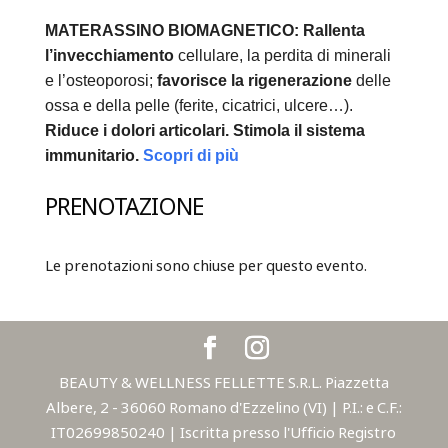
MATERASSINO BIOMAGNETICO:
Rallenta
l’invecchiamento
cellulare, la perdita di minerali
e l’osteoporosi;
favorisce la rigenerazione
delle
ossa e della pelle (ferite, cicatrici, ulcere…).
Riduce i dolori articolari.
Stimola il sistema
immunitario.
Scopri di più
PRENOTAZIONE
Le prenotazioni sono chiuse per questo evento.
BEAUTY & WELLNESS FELLETTE S.R.L. Piazzetta
Albere, 2 - 36060 Romano d'Ezzelino (VI) | P.I.: e C.F.:
IT02699850240 | Iscritta presso l'Ufficio Registro