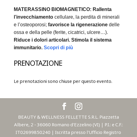
MATERASSINO BIOMAGNETICO:
Rallenta
l’invecchiamento
cellulare, la perdita di minerali
e l’osteoporosi;
favorisce la rigenerazione
delle
ossa e della pelle (ferite, cicatrici, ulcere…).
Riduce i dolori articolari.
Stimola il sistema
immunitario.
Scopri di più
PRENOTAZIONE
Le prenotazioni sono chiuse per questo evento.
BEAUTY & WELLNESS FELLETTE S.R.L. Piazzetta
Albere, 2 - 36060 Romano d'Ezzelino (VI) | P.I.: e C.F.:
IT02699850240 | Iscritta presso l'Ufficio Registro