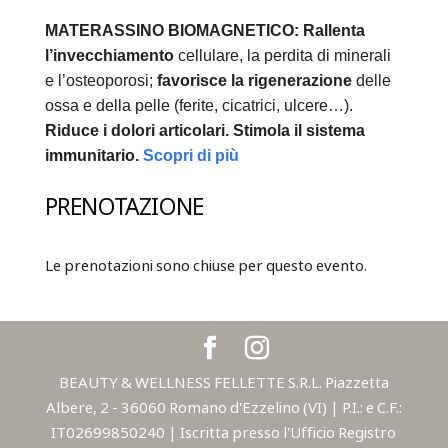
MATERASSINO BIOMAGNETICO:
Rallenta
l’invecchiamento
cellulare, la perdita di minerali
e l’osteoporosi;
favorisce la rigenerazione
delle
ossa e della pelle (ferite, cicatrici, ulcere…).
Riduce i dolori articolari.
Stimola il sistema
immunitario.
Scopri di più
PRENOTAZIONE
Le prenotazioni sono chiuse per questo evento.
BEAUTY & WELLNESS FELLETTE S.R.L. Piazzetta
Albere, 2 - 36060 Romano d'Ezzelino (VI) | P.I.: e C.F.:
IT02699850240 | Iscritta presso l'Ufficio Registro