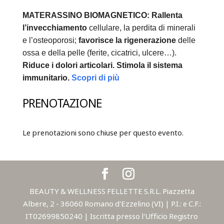
MATERASSINO BIOMAGNETICO:
Rallenta
l’invecchiamento
cellulare, la perdita di minerali
e l’osteoporosi;
favorisce la rigenerazione
delle
ossa e della pelle (ferite, cicatrici, ulcere…).
Riduce i dolori articolari.
Stimola il sistema
immunitario.
Scopri di più
PRENOTAZIONE
Le prenotazioni sono chiuse per questo evento.
BEAUTY & WELLNESS FELLETTE S.R.L. Piazzetta
Albere, 2 - 36060 Romano d'Ezzelino (VI) | P.I.: e C.F.:
IT02699850240 | Iscritta presso l'Ufficio Registro