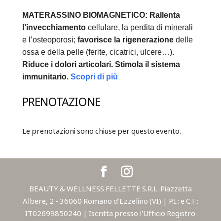
MATERASSINO BIOMAGNETICO:
Rallenta
l’invecchiamento
cellulare, la perdita di minerali
e l’osteoporosi;
favorisce la rigenerazione
delle
ossa e della pelle (ferite, cicatrici, ulcere…).
Riduce i dolori articolari.
Stimola il sistema
immunitario.
Scopri di più
PRENOTAZIONE
Le prenotazioni sono chiuse per questo evento.
BEAUTY & WELLNESS FELLETTE S.R.L. Piazzetta
Albere, 2 - 36060 Romano d'Ezzelino (VI) | P.I.: e C.F.:
IT02699850240 | Iscritta presso l'Ufficio Registro