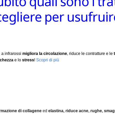
ubito quali sono i tr
scegliere per usufru
 a infrarossi
migliora la circolazione
, riduce le contratture e le
nchezza
e lo
stress
!
Scopri di più
rmazione di collagene
ed
elastina, r
iduce acne, rughe, smagl