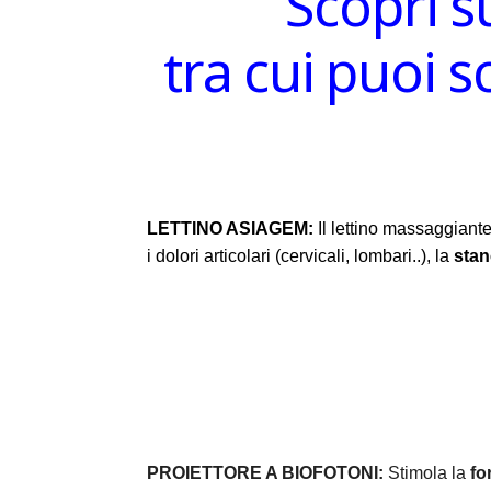
Scopri s
tra cui puoi 
LETTINO ASIAGEM:
Il lettino massaggiante
i dolori articolari (cervicali, lombari..), la
sta
PROIETTORE A BIOFOTONI:
Stimola la
fo