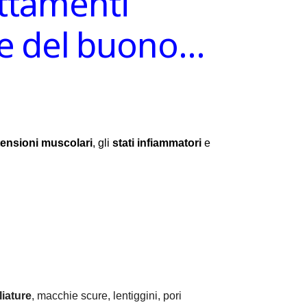
attamenti
ire del buono…
tensioni muscolari
, gli
stati infiammatori
e
iature
, macchie scure, lentiggini, pori