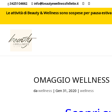
3425104662
info@beautyewellnessfellette.it
Le attività di Beauty & Wellness sono sospese per pausa estiva d
OMAGGIO WELLNESS
da
wellness
|
Gen 31, 2020
|
wellness