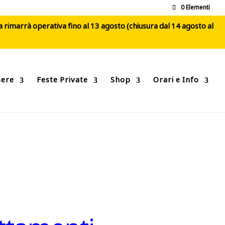
0 Elementi
ca rimarrà operativa fino al 13 agosto (chiusura dal 14 agosto al
sere
Feste Private
Shop
Orari e Info