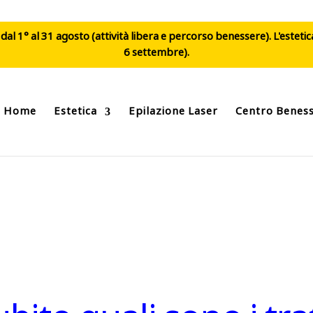
al 1° al 31 agosto (attività libera e percorso benessere). L'esteti
6 settembre).
Home
Estetica
Epilazione Laser
Centro Benes