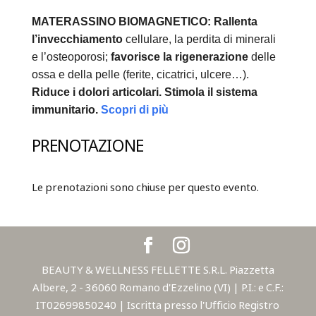
MATERASSINO BIOMAGNETICO:
Rallenta
l’invecchiamento
cellulare, la perdita di minerali
e l’osteoporosi;
favorisce la rigenerazione
delle
ossa e della pelle (ferite, cicatrici, ulcere…).
Riduce i dolori articolari.
Stimola il sistema
immunitario.
Scopri di più
PRENOTAZIONE
Le prenotazioni sono chiuse per questo evento.
BEAUTY & WELLNESS FELLETTE S.R.L. Piazzetta
Albere, 2 - 36060 Romano d'Ezzelino (VI) | P.I.: e C.F.:
IT02699850240 | Iscritta presso l'Ufficio Registro