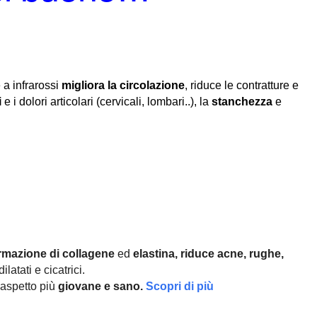
 a infrarossi
migliora la circolazione
, riduce le contratture e
i
e i dolori articolari (cervicali, lombari..), la
stanchezza
e
rmazione di collagene
ed
elastina, r
iduce acne, rughe,
ilatati e cicatrici.
aspetto più
giovane e sano.
Scopri di più