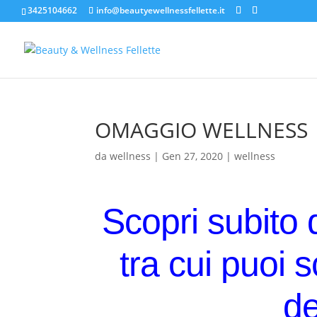
3425104662
info@beautyewellnessfellette.it
OMAGGIO WELLNESS
da
wellness
|
Gen 27, 2020
|
wellness
Scopri subito 
tra cui puoi 
d