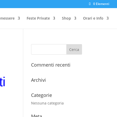
0 Elementi
enessere
Feste Private
Shop
Orari e Info
Commenti recenti
i
Archivi
Categorie
Nessuna categoria
Meta