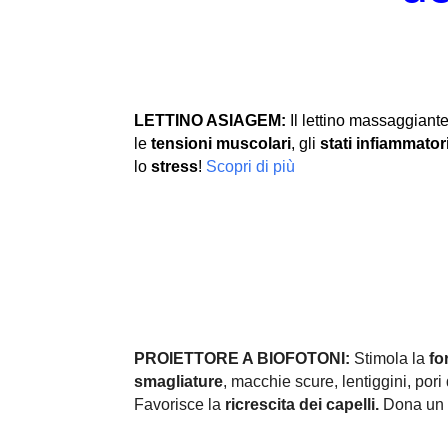
LETTINO ASIAGEM:
Il lettino massaggiante
le
tensioni muscolari
, gli
stati infiammator
lo
stress
!
Scopri di più
PROIETTORE A BIOFOTONI:
Stimola la
fo
smagliature
, macchie scure, lentiggini, pori d
Favorisce la
ricrescita dei capelli.
Dona un 