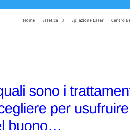
Home
Estetica
Epilazione Laser
Centro B
quali sono i trattament
scegliere per usufruire
el buono…