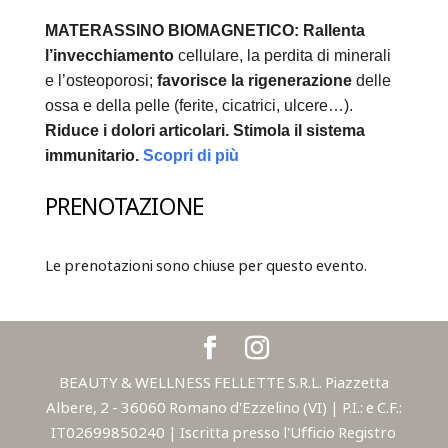
MATERASSINO BIOMAGNETICO:
Rallenta
l’invecchiamento
cellulare, la perdita di minerali
e l’osteoporosi;
favorisce la rigenerazione
delle
ossa e della pelle (ferite, cicatrici, ulcere…).
Riduce i dolori articolari.
Stimola il sistema
immunitario.
Scopri di più
PRENOTAZIONE
Le prenotazioni sono chiuse per questo evento.
BEAUTY & WELLNESS FELLETTE S.R.L. Piazzetta
Albere, 2 - 36060 Romano d'Ezzelino (VI) | P.I.: e C.F.:
IT02699850240 | Iscritta presso l'Ufficio Registro