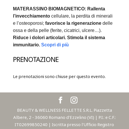
MATERASSINO BIOMAGNETICO:
Rallenta
l’invecchiamento
cellulare, la perdita di minerali
e l’osteoporosi;
favorisce la rigenerazione
delle
ossa e della pelle (ferite, cicatrici, ulcere…).
Riduce i dolori articolari.
Stimola il sistema
immunitario.
Scopri di più
PRENOTAZIONE
Le prenotazioni sono chiuse per questo evento.
BEAUTY & WELLNESS FELLETTE S.R.L. Piazzetta
Albere, 2 - 36060 Romano d'Ezzelino (VI) | P.I.: e C.F.:
IT02699850240 | Iscritta presso l'Ufficio Registro