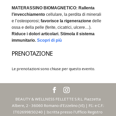
MATERASSINO BIOMAGNETICO:
Rallenta
l’invecchiamento
cellulare, la perdita di minerali
e l’osteoporosi;
favorisce la rigenerazione
delle
ossa e della pelle (ferite, cicatrici, ulcere…).
Riduce i dolori articolari.
Stimola il sistema
immunitario.
Scopri di più
PRENOTAZIONE
Le prenotazioni sono chiuse per questo evento.
BEAUTY & WELLNESS FELLETTE S.R.L. Piazzetta
Albere, 2 - 36060 Romano d'Ezzelino (VI) | P.I.: e C.F.:
IT02699850240 | Iscritta presso l'Ufficio Registro