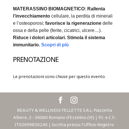
MATERASSINO BIOMAGNETICO:
Rallenta
l’invecchiamento
cellulare, la perdita di minerali
e l’osteoporosi;
favorisce la rigenerazione
delle
ossa e della pelle (ferite, cicatrici, ulcere…).
Riduce i dolori articolari.
Stimola il sistema
immunitario.
Scopri di più
PRENOTAZIONE
Le prenotazioni sono chiuse per questo evento.
BEAUTY & WELLNESS FELLETTE S.R.L. Piazzetta
Albere, 2 - 36060 Romano d'Ezzelino (VI) | P.I.: e C.F.:
IT02699850240 | Iscritta presso l'Ufficio Registro