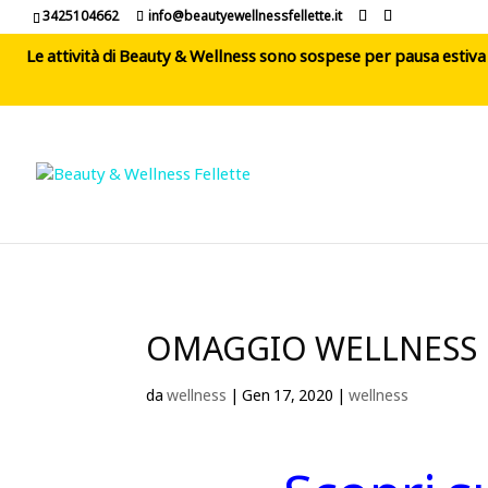
3425104662
info@beautyewellnessfellette.it
Le attività di Beauty & Wellness sono sospese per pausa estiva d
OMAGGIO WELLNESS
da
wellness
|
Gen 17, 2020
|
wellness