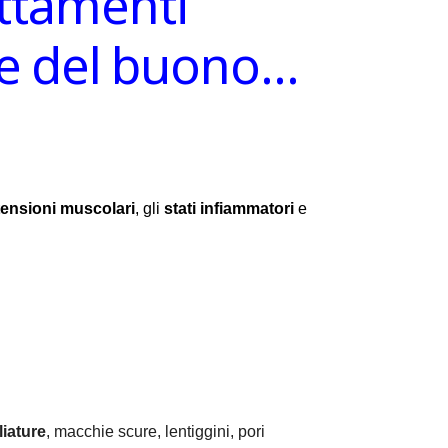
attamenti
ire del buono…
tensioni muscolari
, gli
stati infiammatori
e
iature
, macchie scure, lentiggini, pori