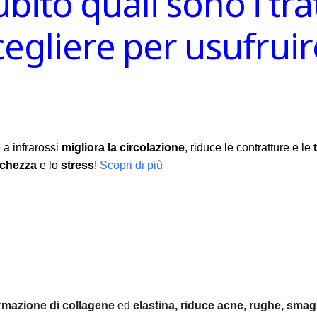
ubito quali sono i tr
scegliere per usufru
 a infrarossi
migliora la circolazione
, riduce le contratture e le
nchezza
e lo
stress
!
Scopri di più
rmazione di collagene
ed
elastina, r
iduce acne, rughe, smagl