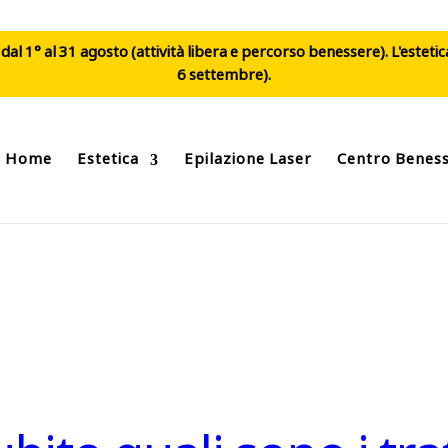
al 1° al 31 agosto (attività libera e percorso benessere). L'esteti
6 settembre).
Home
Estetica
Epilazione Laser
Centro Benes