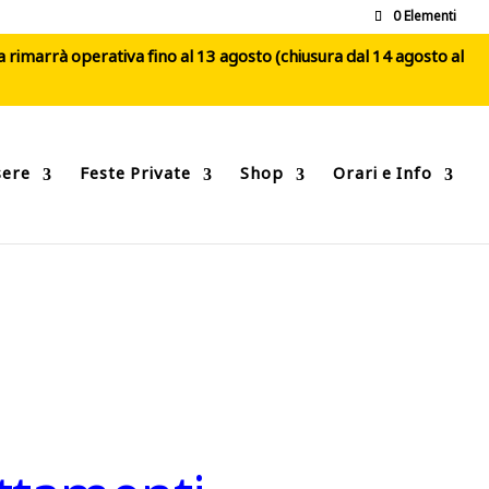
0 Elementi
ca rimarrà operativa fino al 13 agosto (chiusura dal 14 agosto al
sere
Feste Private
Shop
Orari e Info