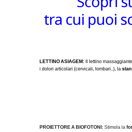
Scopri s
tra cui puoi 
LETTINO ASIAGEM:
Il lettino massaggiante
i dolori articolari (cervicali, lombari..), la
sta
PROIETTORE A BIOFOTONI:
Stimola la
fo