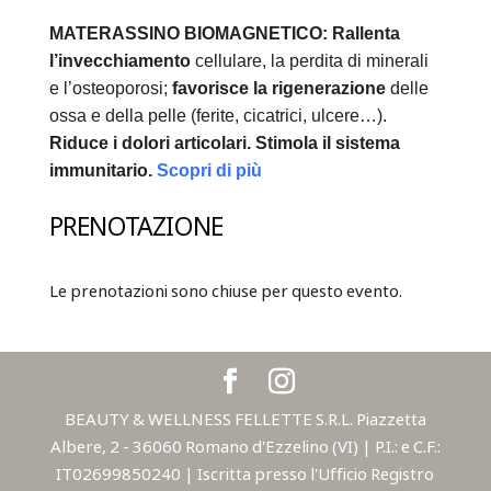
MATERASSINO BIOMAGNETICO:
Rallenta
l’invecchiamento
cellulare, la perdita di minerali
e l’osteoporosi;
favorisce la rigenerazione
delle
ossa e della pelle (ferite, cicatrici, ulcere…).
Riduce i dolori articolari.
Stimola il sistema
immunitario.
Scopri di più
PRENOTAZIONE
Le prenotazioni sono chiuse per questo evento.
BEAUTY & WELLNESS FELLETTE S.R.L. Piazzetta
Albere, 2 - 36060 Romano d'Ezzelino (VI) | P.I.: e C.F.:
IT02699850240 | Iscritta presso l'Ufficio Registro