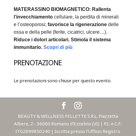
MATERASSINO BIOMAGNETICO:
Rallenta
l’invecchiamento
cellulare, la perdita di minerali
e l’osteoporosi;
favorisce la rigenerazione
delle
ossa e della pelle (ferite, cicatrici, ulcere…).
Riduce i dolori articolari.
Stimola il sistema
immunitario.
Scopri di più
PRENOTAZIONE
Le prenotazioni sono chiuse per questo evento.
BEAUTY & WELLNESS FELLETTE S.R.L. Piazzetta
Albere, 2 - 36060 Romano d'Ezzelino (VI) | P.I.: e C.F.:
IT02699850240 | Iscritta presso l'Ufficio Registro