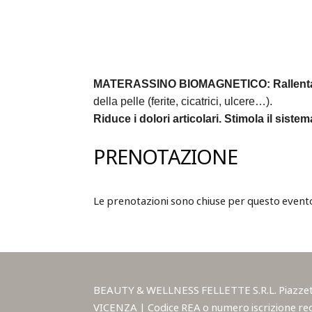
MATERASSINO BIOMAGNETICO:
Rallent
della pelle (ferite, cicatrici, ulcere…).
Riduce i dolori articolari.
Stimola il siste
PRENOTAZIONE
Le prenotazioni sono chiuse per questo event
BEAUTY & WELLNESS FELLETTE S.R.L. Piazzetta A
VICENZA | Codice REA o numero iscrizione reg