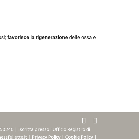
osi;
favorisce la rigenerazione
delle ossa e
240 | Iscritta presso l'Ufficio Registro di
ssfellette.it |
Privacy Policy
|
Cookie Policy
|