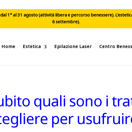
al 1° al 31 agosto (attività libera e percorso benessere). L'esteti
6 settembre).
Home
Estetica
Epilazione Laser
Centro Benes
ubito quali sono i tr
scegliere per usufru