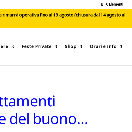
0 Elementi
ca rimarrà operativa fino al 13 agosto (chiusura dal 14 agosto al
sere
Feste Private
Shop
Orari e Info
attamenti
ire del buono…