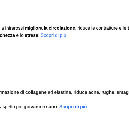
 a infrarossi
migliora la circolazione
, riduce le contratture e le
nchezza
e lo
stress
!
Scopri di più
rmazione di collagene
ed
elastina, r
iduce acne, rughe, smagl
aspetto più
giovane e sano.
Scopri di più