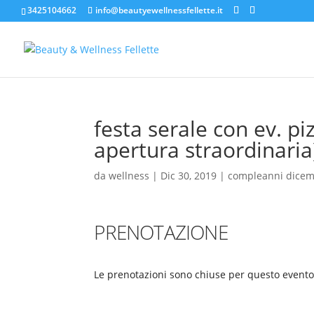
3425104662
info@beautyewellnessfellette.it
festa serale con ev. p
apertura straordinaria
da
wellness
|
Dic 30, 2019
|
compleanni dice
PRENOTAZIONE
Le prenotazioni sono chiuse per questo evento