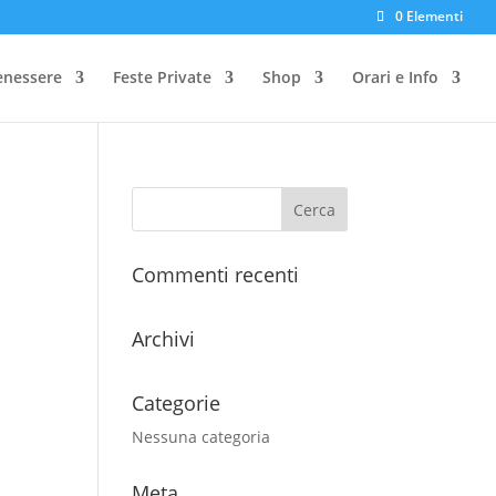
0 Elementi
enessere
Feste Private
Shop
Orari e Info
Commenti recenti
Archivi
Categorie
Nessuna categoria
Meta