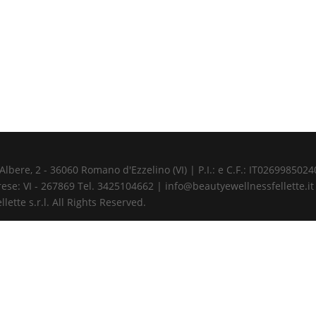
ere, 2 - 36060 Romano d'Ezzelino (VI) | P.I.: e C.F.: IT02699850240 
ese: VI - 267869 Tel. 3425104662 | info@beautyewellnessfellette.it
ette s.r.l. All Rights Reserved.