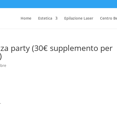
Home
Estetica
Epilazione Laser
Centro B
izza party (30€ supplemento per
)
mbre
.