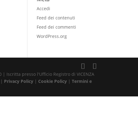
Accedi
Feed dei contenuti
Feed dei commenti
WordPress.org
| Iscritta presso l'Ufficio Registro di VICENZA
 |
Privacy Policy
|
Cookie Policy
|
Termini e