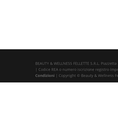
BEAUTY & WELLNESS FELLETTE S.R.L. Piazzetta Alb
| Codice REA o numero iscrizione registro impr
Condizioni
| Copyright © Beauty & Wellness Fell