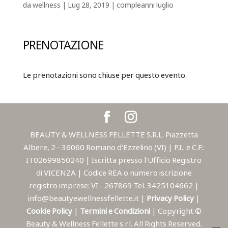
da
wellness
|
Lug 28, 2019
|
compleanni luglio
PRENOTAZIONE
Le prenotazioni sono chiuse per questo evento.
BEAUTY & WELLNESS FELLETTE S.R.L. Piazzetta
Albere, 2 - 36060 Romano d'Ezzelino (VI) | P.I.: e C.F.:
IT02699850240 | Iscritta presso l'Ufficio Registro
di VICENZA | Codice REA o numero iscrizione
registro imprese: VI - 267869 Tel. 3425104662 |
info@beautyewellnessfellette.it |
Privacy Policy
|
Cookie Policy
|
Termini e Condizioni
| Copyright ©
Beauty & Wellness Fellette s.r.l. All Rights Reserved.