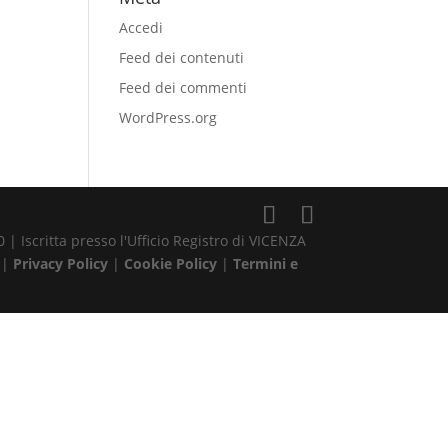
Accedi
Feed dei contenuti
Feed dei commenti
WordPress.org
| Iscritta presso l'Ufficio Registro di VICENZA
 |
Privacy Policy
|
Cookie Policy
|
Termini e