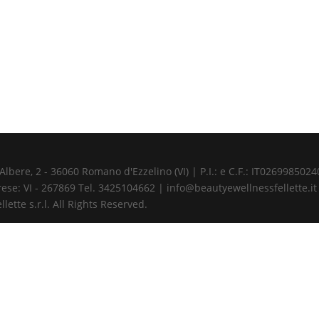
ere, 2 - 36060 Romano d'Ezzelino (VI) | P.I.: e C.F.: IT02699850240 
ese: VI - 267869 Tel. 3425104662 | info@beautyewellnessfellette.it
ette s.r.l. All Rights Reserved.