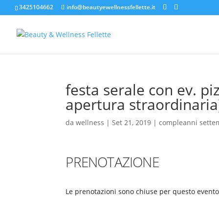
3425104662
info@beautyewellnessfellette.it
festa serale con ev. p
apertura straordinaria
da
wellness
|
Set 21, 2019
|
compleanni sette
PRENOTAZIONE
Le prenotazioni sono chiuse per questo evento