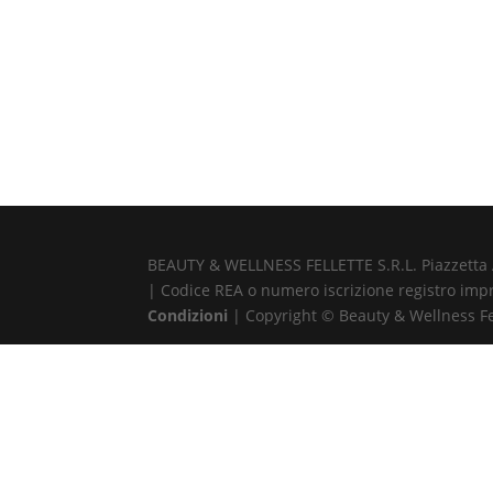
BEAUTY & WELLNESS FELLETTE S.R.L. Piazzetta Alb
| Codice REA o numero iscrizione registro impr
Condizioni
| Copyright © Beauty & Wellness Fell