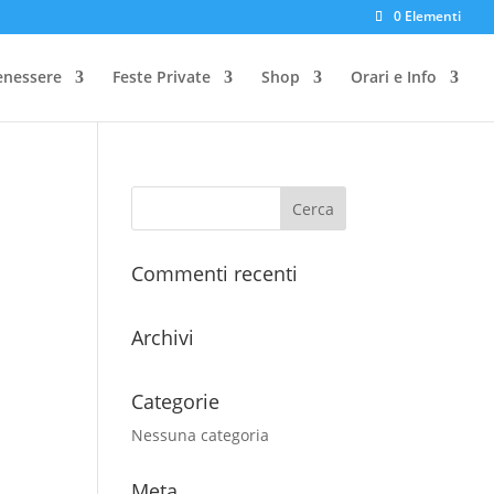
0 Elementi
enessere
Feste Private
Shop
Orari e Info
Commenti recenti
Archivi
Categorie
Nessuna categoria
Meta