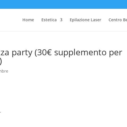
Home
Estetica
Epilazione Laser
Centro B
izza party (30€ supplemento per
)
mbre
.