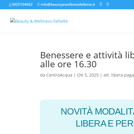
3425104662
info@beautyewellnessfellette.it
Benessere e attività l
alle ore 16.30
da
CentroAcqua
|
Ott 5, 2025
|
att. libera pa
NOVITÀ MODALIT
LIBERA E PE