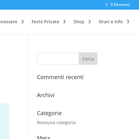
0 Elementi
enessere
Feste Private
Shop
Orari e Info
Commenti recenti
Archivi
Categorie
Nessuna categoria
Meta